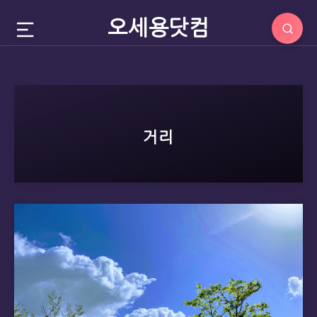
오세용닷컴
거리