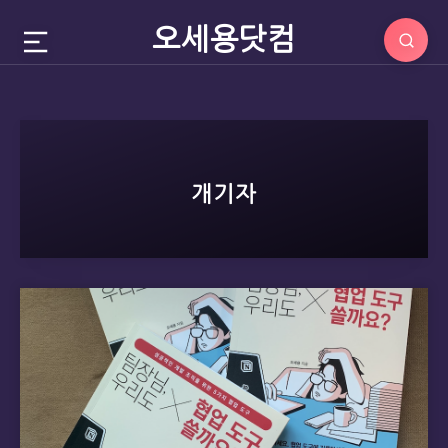
오세용닷컴
개기자