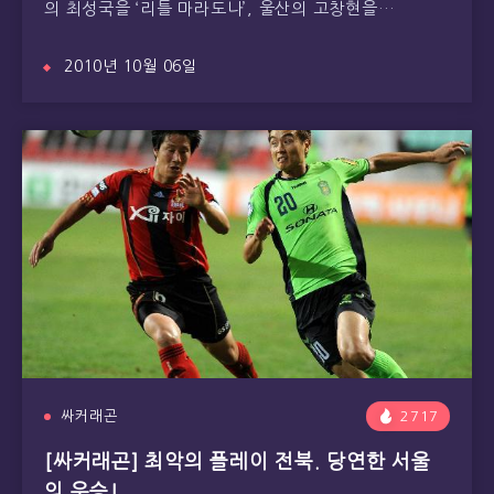
의 최성국을 ‘리틀 마라도나’, 울산의 고창현을…
2010년 10월 06일
싸커래곤
2717
[싸커래곤] 최악의 플레이 전북. 당연한 서울
의 우승!