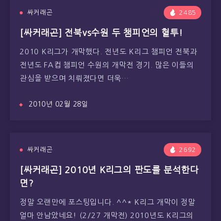
싸커래곤
2485
[싸커래곤] 전북vs수원 두 챔피언의 혈투!
2010 K리그가 개막했다. 전년도 K리그 챔피언 전북과
전년도 FA컵 챔피언 수원의 개막전 경기. 많은 이들의
관심을 받으며 치뤄졌다면 더욱…
2010년 02월 28일
싸커래곤
2692
[싸커래곤] 2010년 K리그의 판도를 분석한다
면?
정말 오랜만에 포스팅입니다. ^^* K리그 개막이 정말
얼마 안남았네요! (2/27 개막전) 2010년도 K리그의