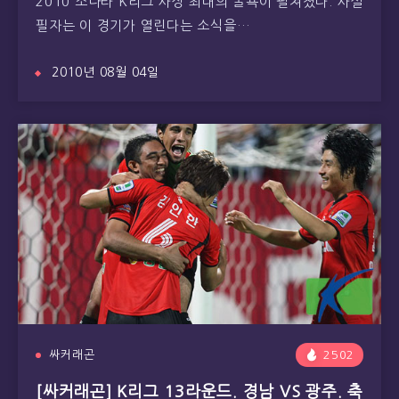
2010 소나타 K리그 사상 최대의 굴욕이 펼쳐졌다. 사실
필자는 이 경기가 열린다는 소식을…
2010년 08월 04일
싸커래곤
2502
[싸커래곤] K리그 13라운드. 경남 VS 광주. 축