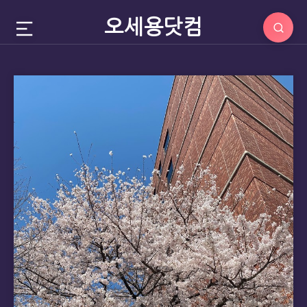
오세용닷컴