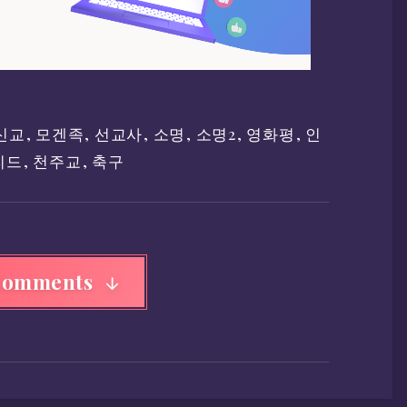
신교
,
모겐족
,
선교사
,
소명
,
소명2
,
영화평
,
인
티드
,
천주교
,
축구
Comments