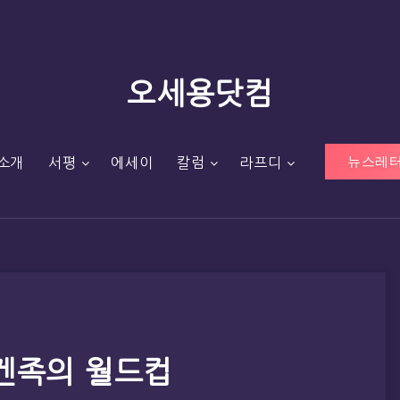
오세용닷컴
뉴스레터
소개
서평
에세이
칼럼
라프디
모겐족의 월드컵