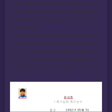
서울의 스피드를 올려주어야 할 고요한은 전반 부상
으로 교체되었고 수비형 미드필더 최현태를 빼고 고
광민을 넣었지만 양상민에게 막혀 서울의 스피드는
완벽 봉쇄되었다.
창의적인 패스를 뿌려줘야 할 주장 하대성까지 공간
을 찾지 못하자 결국 서울은 김진규의 롱패스에 이은
제공권 싸움을 선택할 수 밖에 없었다. 높은 패스를
데얀이 헤딩으로 패스하면 빠른발 몰리나와 고광민
이 달겨들어 찬스를 만든다는 ‘뻥축구’ 가 시작된 것
이다.
윤성효
/ 축구감독,축구선수
출생
1962년 05월 51