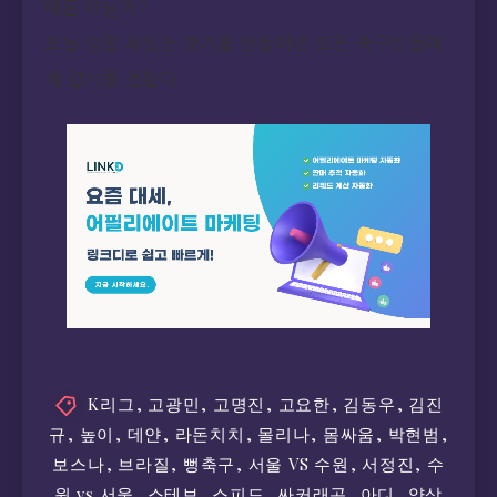
때문 아닐까?
오늘 정말 재밌는 경기를 만들어준 모든 축구인들에
게 감사를 전한다.
K리그
,
고광민
,
고명진
,
고요한
,
김동우
,
김진
규
,
높이
,
데얀
,
라돈치치
,
몰리나
,
몸싸움
,
박현범
,
보스나
,
브라질
,
뻥축구
,
서울 VS 수원
,
서정진
,
수
원 vs 서울
,
스테보
,
스피드
,
싸커래곤
,
아디
,
양상