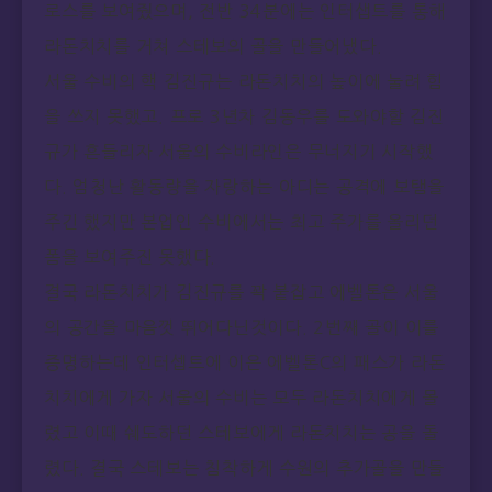
로스를 보여줬으며, 전반 34분에는 인터샙트를 통해
라돈치치를 거쳐 스테보의 골을 만들어냈다.
서울 수비의 핵 김진규는 라돈치치의 높이에 눌려 힘
을 쓰지 못했고. 프로 3년차 김동우를 도와야할 김진
규가 흔들리자 서울의 수비라인은 무너지기 시작했
다. 엄청난 활동량을 자랑하는 아디는 공격에 보탬을
주긴 했지만 본업인 수비에서는 최고 주가를 올리던
폼을 보여주진 못했다.
결국 라돈치치가 김진규를 꽉 붙잡고 에벨톤은 서울
의 공간을 마음껏 뛰어다닌것이다. 2번째 골이 이를
증명하는데 인터셉트에 이은 에벨톤C의 패스가 라돈
치치에게 가자 서울의 수비는 모두 라돈치치에게 몰
렸고 이때 쉐도하던 스테보에게 라돈치치는 공을 돌
렸다. 결국 스테보는 침착하게 수원의 추가골을 만들