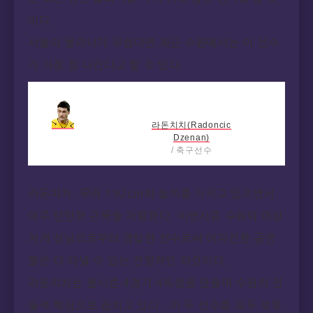
이다.
서울의 몰리나가 무섭다면 최근 수원에서는 이 선수
가 가장 잘 나간다고 할 수 있다.
라돈치치(Radoncic
Dzenan)
/ 축구선수
출생
1983년 08월 80
일
라돈치치. 무려 192cm의 높이를 가지고 있으면서
신체
키192cm, 체중
89kg
아주 탄탄한 근육을 자랑한다. 이번시즌 수원이 야심
팬카페
차게 성남으로부터 영입한 선수로써 어지간한 공중
상세보기
볼은 다 따낼 수 있는 전형적인 타깃이다.
라돈치치는 올시즌 4경기 4득점을 만들며 수원의 전
술적 핵심으로 꼽히고 있다. 이 두 선수를 모두 보유