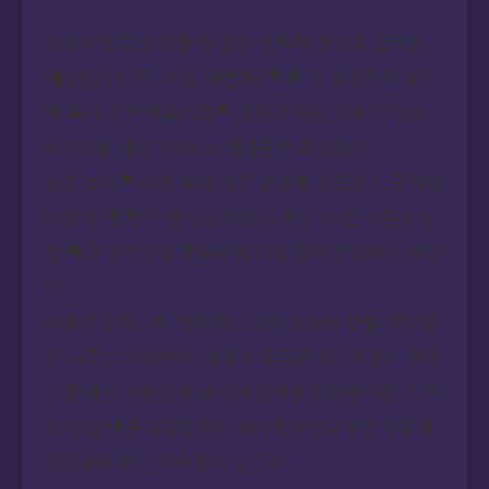
일
신체
키170cm, 체중
최용수 감독의 어쩔 수 없는 선택에 윤성효 감독은
70kg
팬카페
예상했다는 듯. 지친 에벨톤C를 빼고 오장은을 넣으
상세보기
며 혹시 모를 역습기회를 만들어 두었으며 175cm
서정진을 빼고 188cm 하태균을 투입한다.
높은 높이를 더욱 높게 만든 윤성효 감독은 느긋하게
서울의 ‘뻥축구’ 를 감상하였고 후반 46분 라돈치치
를 빼고 조동건을 투입하며 다음 경기 준비까지 하였
다.
서울의 스피드에 반한 팬으로써 오늘의 선발 라인업
은 너무도 아쉬웠다. 최용수 감독은 하프타임에 박희
도를 빼고 김현성을 넣으며 공격을 강화했지만 그 카
드가 더 빠른 고광민이나 최태욱이였더라면 어떻게
되었을까 하는 아쉬움이 남는다.