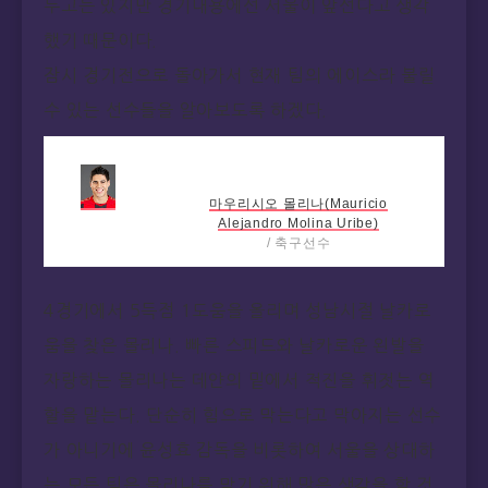
두고는 있지만 경기내용에선 서울이 앞선다고 생각
했기 때문이다.
잠시 경기전으로 돌아가서 현재 팀의 에이스라 불릴
수 있는 선수들을 알아보도록 하겠다.
마우리시오 몰리나(Mauricio
Alejandro Molina Uribe)
/ 축구선수
출생
1980년 04월 43
일
4경기에서 5득점 1도움을 올리며 성남시절 날카로
신체
키176cm, 체중
66kg
움을 찾은 몰리나. 빠른 스피드와 날카로운 왼발을
팬카페
자랑하는 몰리나는 데얀의 밑에서 적진을 휘젓는 역
상세보기
할을 맡는다. 단순히 힘으로 막는다고 막아지는 선수
가 아니기에 윤성효 감독을 비롯하여 서울을 상대하
는 모든 팀은 몰리나를 막기 위해 많은 생각을 할 것