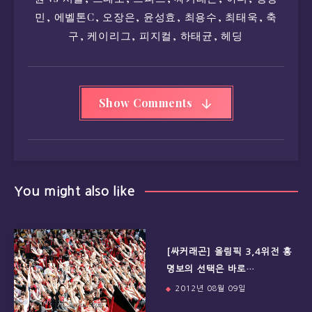
민
,
에벨톤C
,
오장은
,
윤성효
,
최용수
,
최태욱
,
축
구
,
케이리그
,
피지컬
,
하태균
,
헤딩
Show Comments
You might also like
[싸커래곤] 올림픽 3,4위전 홍
명보의 선택은 바로…
2012년 08월 09일