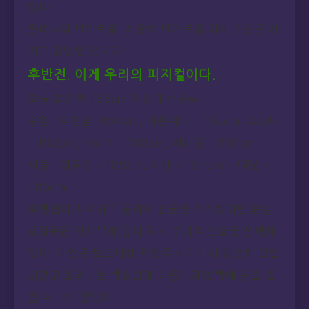
었다.
몰리나의 날카로움. 서울의 날카로움 마저 수원은 가
지고 있었던 것이다.
후반전. 이게 우리의 피지컬이다.
오늘 출전한 185cm 이상의 선수들.
수원 : 박현범 -194cm, 라돈치치 – 192cm, 보스나
– 192cm, 스테보 – 188cm, 하태균 – 188cm
서울 : 김동우 – 189cm, 데얀 – 187cm, 고명진 –
185cm
후반전이 시작되고 공격적 전술을 지키겠다던 윤성
효감독은 인터뷰와 달리 역시 수비적 전술을 선택하
였다. 데얀은 보스나와 곽희주 사이에서 완전히 고립
되었고 몰리나는 박현범과 이용래의 압박에 공을 돌
릴 수 밖에 없었다.