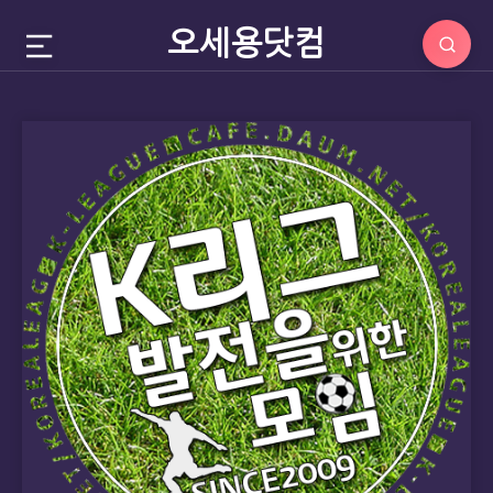
오세용닷컴