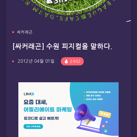
싸커래곤
[싸커래곤] 수원 피지컬을 말하다.
2012년 04월 01일
2402