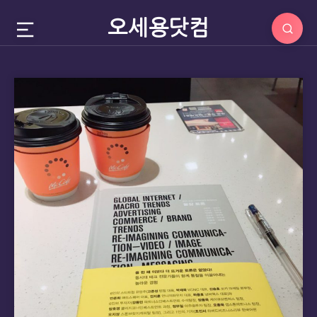
오세용닷컴