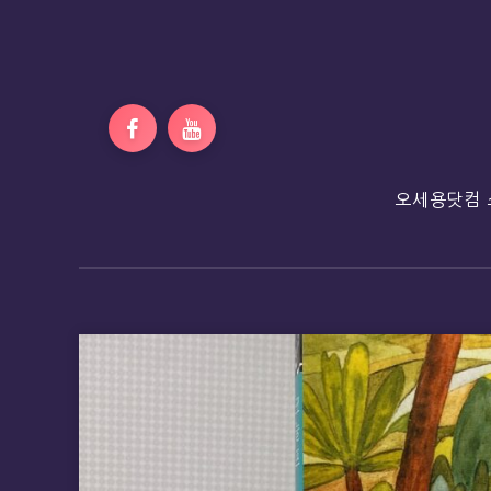
오세용닷컴 