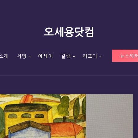
오세용닷컴
뉴스레터
소개
서평
에세이
칼럼
라프디