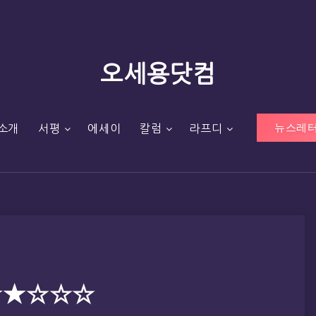
오세용닷컴
뉴스레터
소개
서평
에세이
칼럼
라프디
★★☆☆☆