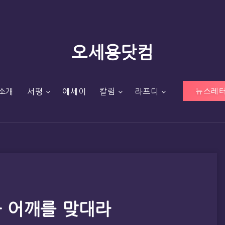
오세용닷컴
뉴스레터
소개
서평
에세이
칼럼
라프디
와 어깨를 맞대라