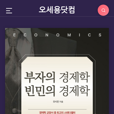
오세용닷컴