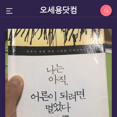
오세용닷컴