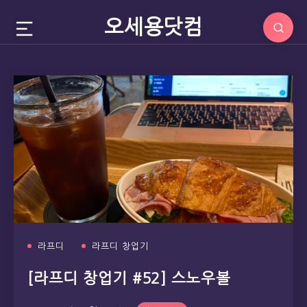
오세용닷컴
라프디
라프디 창업기
[라프디 창업기 #52] 스노우볼