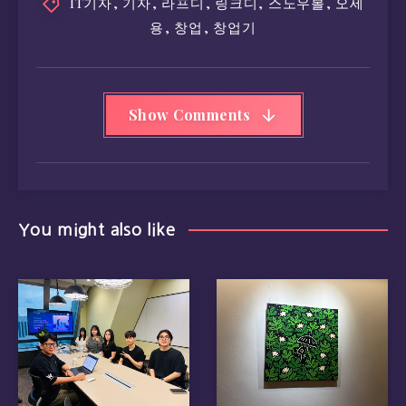
IT기자
,
기자
,
라프디
,
링크디
,
스노우볼
,
오세
용
,
창업
,
창업기
Show Comments
You might also like