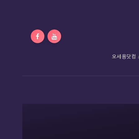
오세용닷컴 