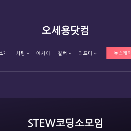
오세용닷컴
뉴스레터
소개
서평
에세이
칼럼
라프디
STEW코딩소모임