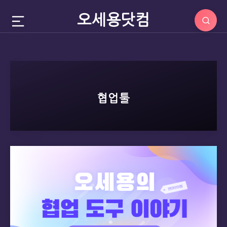
오세용닷컴
협업툴