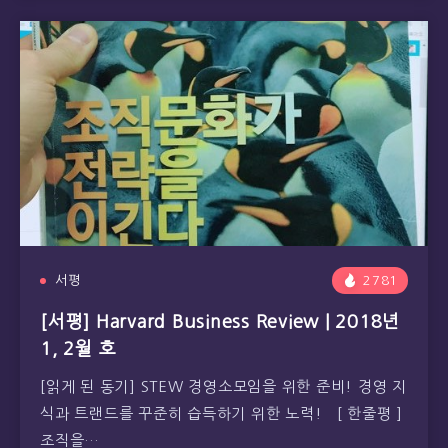
서평
2781
[서평] Harvard Business Review | 2018년
1, 2월 호
[읽게 된 동기] STEW 경영소모임을 위한 준비! 경영 지
식과 트랜드를 꾸준히 습득하기 위한 노력! [ 한줄평 ]
조직을…