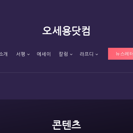
오세용닷컴
뉴스레터
소개
서평
에세이
칼럼
라프디
콘텐츠