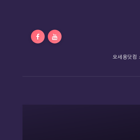
오세용닷컴 