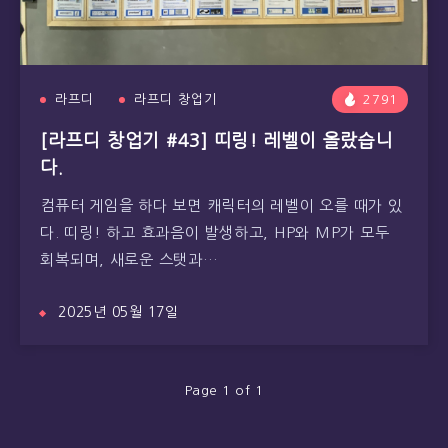
라프디
라프디 창업기
2791
[라프디 창업기 #43] 띠링! 레벨이 올랐습니
다.
컴퓨터 게임을 하다 보면 캐릭터의 레벨이 오를 때가 있
다. 띠링! 하고 효과음이 발생하고, HP와 MP가 모두
회복되며, 새로운 스탯과…
2025년 05월 17일
Page 1 of 1