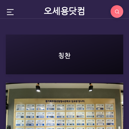
오세용닷컴
칭찬