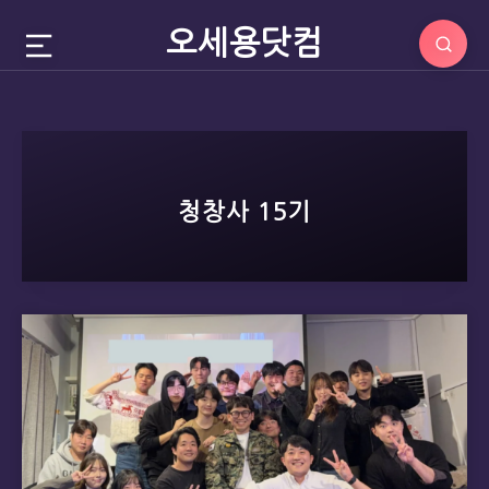
오세용닷컴
청창사 15기