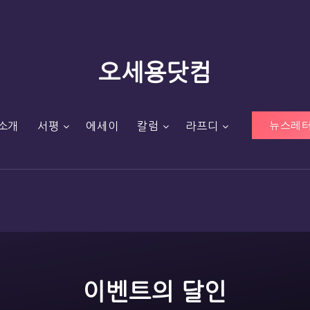
오세용닷컴
뉴스레터
소개
서평
에세이
칼럼
라프디
이벤트의 달인