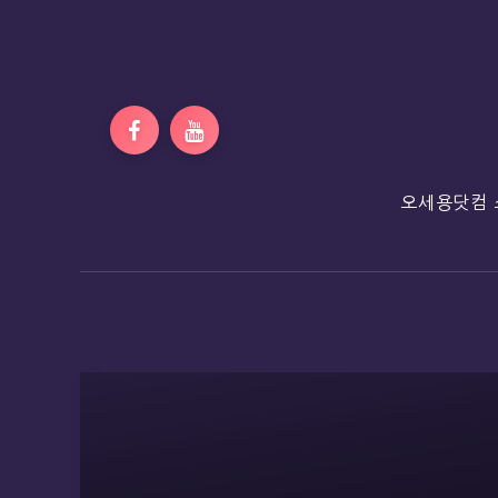
오세용닷컴 