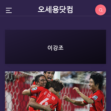
오세용닷컴
이강조