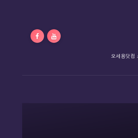
오세용닷컴 