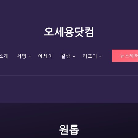
오세용닷컴
뉴스레터
소개
서평
에세이
칼럼
라프디
원톱