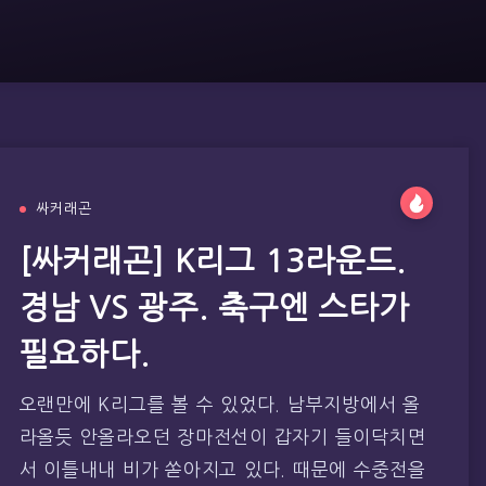
싸커래곤
[싸커래곤] K리그 13라운드.
경남 VS 광주. 축구엔 스타가
필요하다.
오랜만에 K리그를 볼 수 있었다. 남부지방에서 올
라올듯 안올라오던 장마전선이 갑자기 들이닥치면
서 이틀내내 비가 쏟아지고 있다. 때문에 수중전을