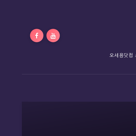
오세용닷컴 