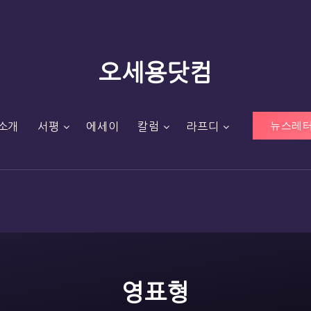
오세용닷컴
뉴스레터
소개
서평
에세이
칼럼
라프디
영표형