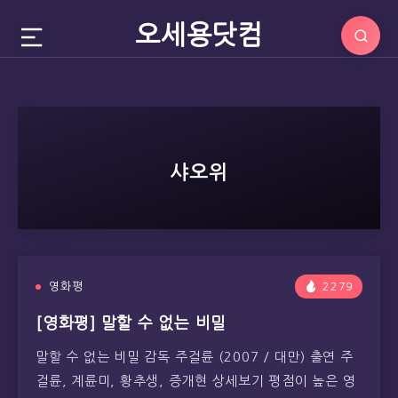
오세용닷컴
샤오위
영화평
2279
[영화평] 말할 수 없는 비밀
말할 수 없는 비밀 감독 주걸륜 (2007 / 대만) 출연 주
걸륜, 계륜미, 황추생, 증개현 상세보기 평점이 높은 영