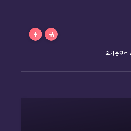
오세용닷컴 