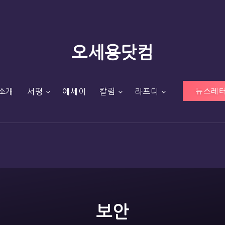
오세용닷컴
뉴스레터
소개
서평
에세이
칼럼
라프디
보안