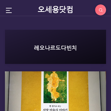
오세용닷컴
레오나르도다빈치