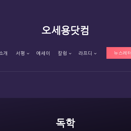
오세용닷컴
뉴스레터
소개
서평
에세이
칼럼
라프디
독학