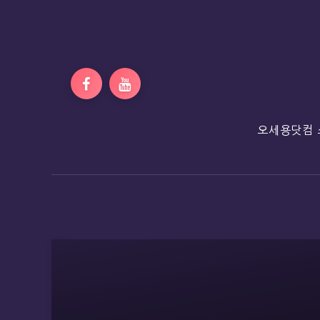
오세용닷컴 