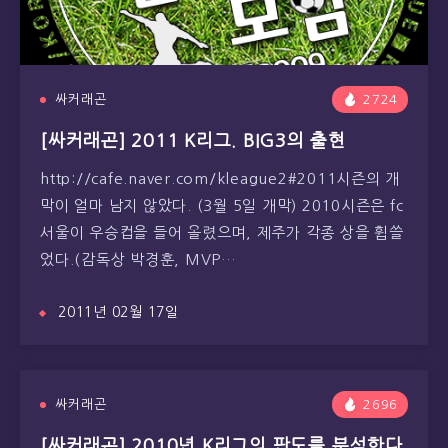
싸커래곤
2724
[싸커래곤] 2011 K리그. BIG3의 출현
http://cafe.naver.com/kleague2#2011시즌의 개
막이 얼마 남지 않았다. (3월 5일 개막) 2010시즌은 fc
서울이 우승컵을 들어 올렸으며, 제주가 각종 상을 휩쓸
었다.(감독상 박경훈, MVP…
2011년 02월 17일
싸커래곤
2696
[싸커래곤] 2010년 K리그의 판도를 분석한다