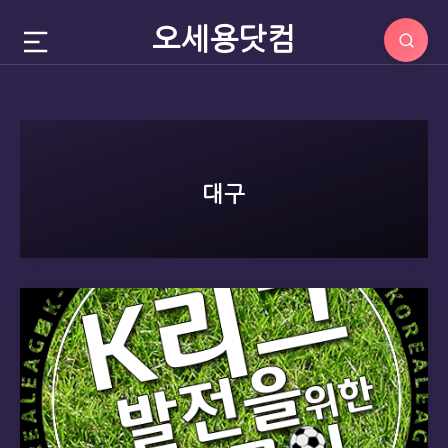
오세용닷컴
대구