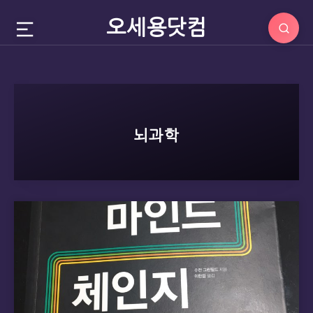
오세용닷컴
뇌과학