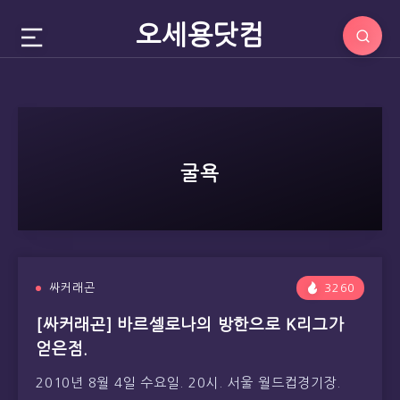
오세용닷컴
굴욕
싸커래곤
3260
[싸커래곤] 바르셀로나의 방한으로 K리그가
얻은점.
2010년 8월 4일 수요일. 20시. 서울 월드컵경기장.