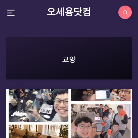
오세용닷컴
교양