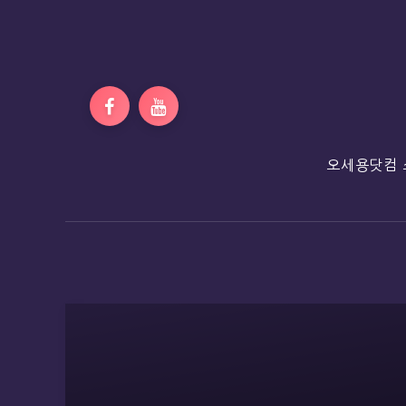
오세용닷컴 