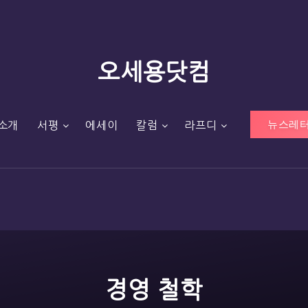
오세용닷컴
뉴스레터
소개
서평
에세이
칼럼
라프디
경영 철학