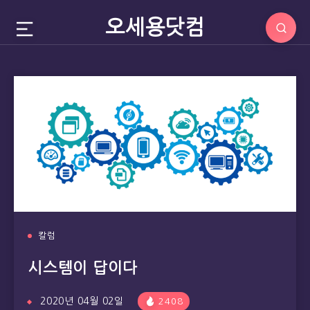
오세용닷컴
칼럼
시스템이 답이다
2020년 04월 02일
2408