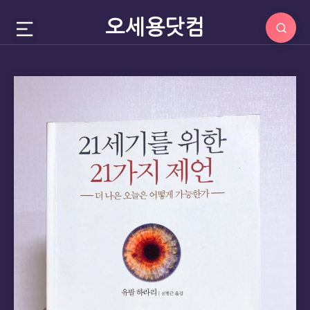
오세용닷컴