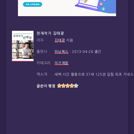
천재작가 김태광
저자
김태광
지음
출판사
위닝북스
|
2013-04-26 출간
카테고리
자기계발
책소개
새벽 시간 활용으로 37세 125권 집필 최초 기네
글쓴이 평점