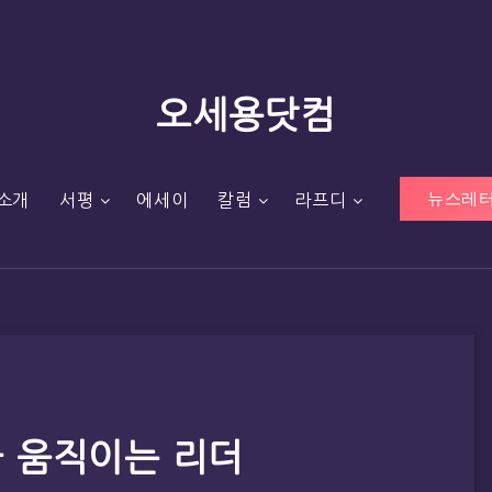
오세용닷컴
뉴스레터
소개
서평
에세이
칼럼
라프디
을 움직이는 리더