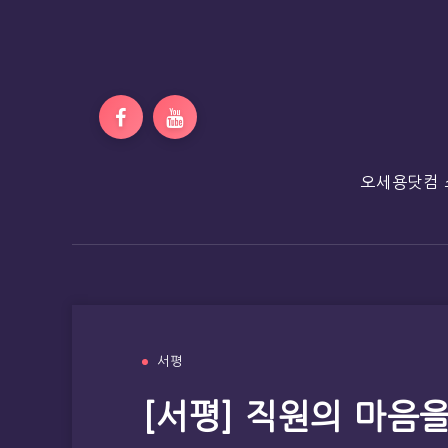
오세용닷컴 
서평
[서평] 직원의 마음