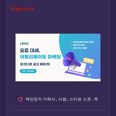
DragonAce
백만장자 이력서
,
서평
,
스티븐 스콧
,
책