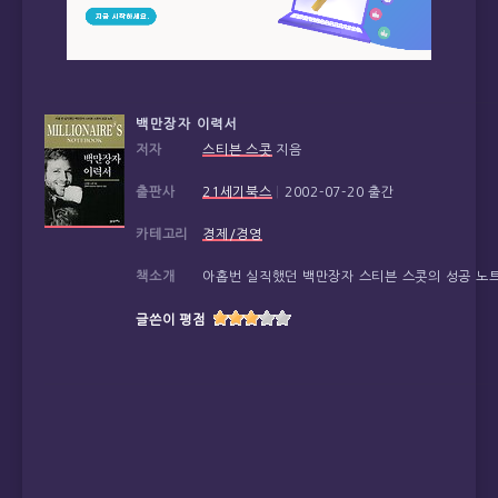
백만장자 이력서
저자
스티븐 스콧
지음
출판사
21세기북스
|
2002-07-20 출간
카테고리
경제/경영
책소개
아홉번 실직했던 백만장자 스티븐 스콧의 성공 노트
글쓴이 평점