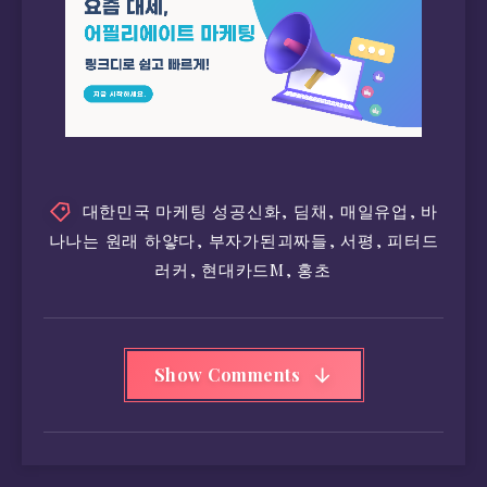
대한민국 마케팅 성공신화
,
딤채
,
매일유업
,
바
나나는 원래 하얗다
,
부자가된괴짜들
,
서평
,
피터드
러커
,
현대카드M
,
홍초
Show Comments