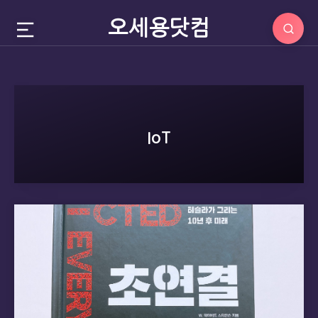
오세용닷컴
IoT