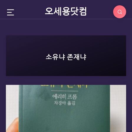
오세용닷컴
소유냐 존재냐