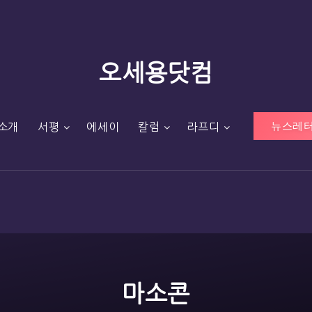
오세용닷컴
뉴스레터
소개
서평
에세이
칼럼
라프디
마소콘