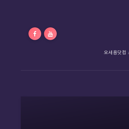
오세용닷컴 