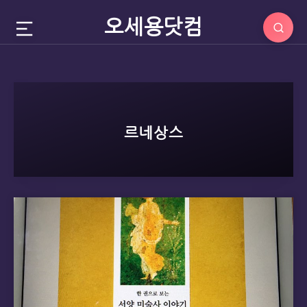
오세용닷컴
르네상스