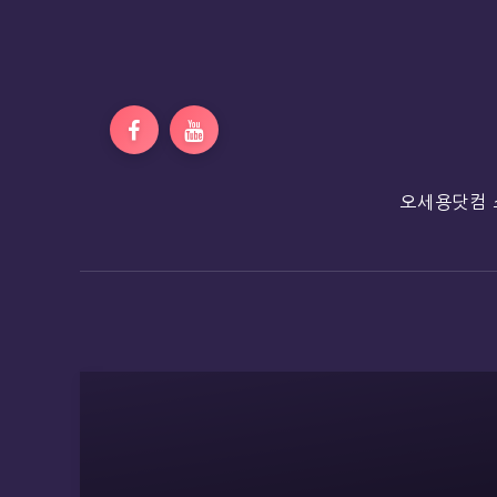
오세용닷컴 