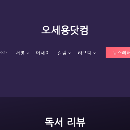
오세용닷컴
뉴스레터
소개
서평
에세이
칼럼
라프디
독서 리뷰