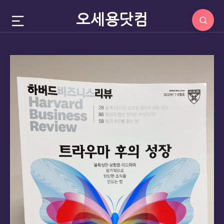
오세용닷컴