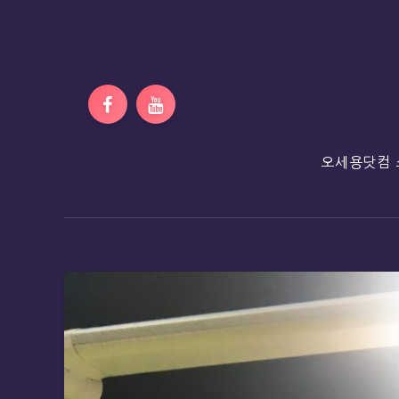
오세용닷컴 