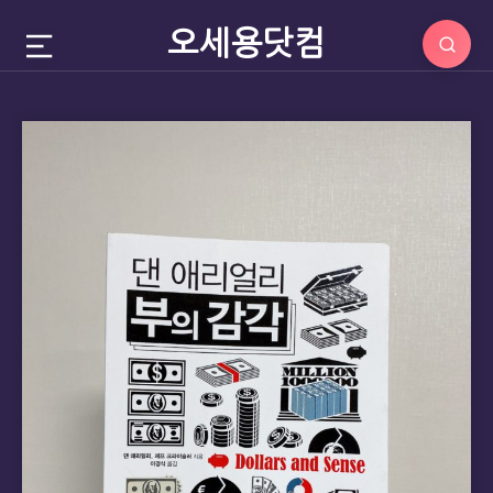
오세용닷컴