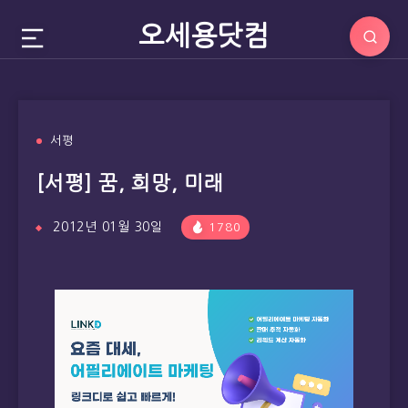
오세용닷컴
서평
[서평] 꿈, 희망, 미래
2012년 01월 30일
1780